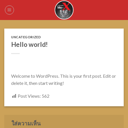
Skip
to
content
UNCATEGORIZED
Hello world!
Welcome to WordPress. This is your first post. Edit or
delete it, then start writing!
Post Views:
562
ใส่ความเห็น